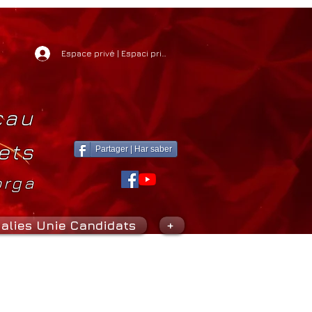
Espace privé | Espaci privat
cau
ets
Partager | Har saber
orga
alies Unie Candidats
+