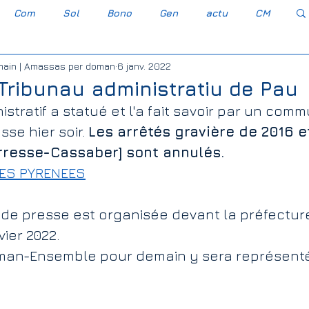
Com
Sol
Bono
Gen
actu
CM
main | Amassas per doman
6 janv. 2022
Occitan gascon
Gravèra Carressa e Cassabè
Tribunau administratiu de Pau
istratif a statué et l'a fait savoir par un com
esse-Cassaber
Agro-industrie
Bayer Monsanto
se hier soir. 
Les arrêtés gravière de 2016 et
rresse-Cassaber] sont annulés.
DES PYRENEES
Association Foncière de Remembremen
de presse est organisée devant la préfecture
vier 2022.
embremen
Elections législatives 2022
an-Ensemble pour demain y sera représenté
s Transport Solidarité
PLU
CAC 40