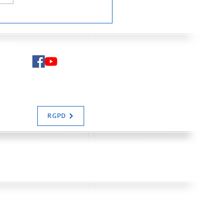
e à cailloux de
saber : une
nistration autiste
man
 un projet d'un autre
!
N SALIAS
RGPD