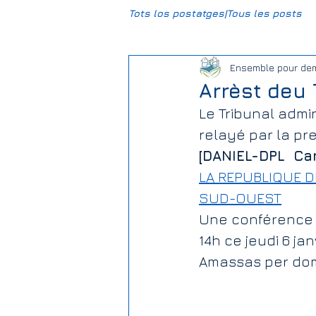
Tots los postatges|Tous les posts
Ensemble pour de
CCBG
HumUm
Mun
Arrèst deu 
Le Tribunal admin
Daniel-DPL
Gravière Carr
relayé par la pres
[DANIEL-DPL  Ca
LA REPUBLIQUE 
Climat
Justice sociale
SUD-OUEST
Une conférence 
14h ce jeudi 6 jan
Association Foncière de Rem
Amassas per dom
Elections | Eleccions
Salie