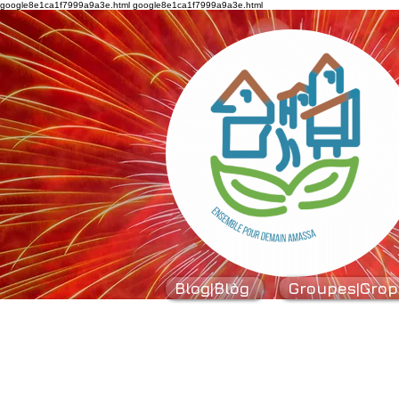
google8e1ca1f7999a9a3e.html
google8e1ca1f7999a9a3e.html
Blog|Blòg
Groupes|Grop