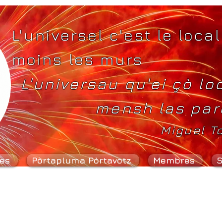
L'universel c'est le local
moins les murs
L'universau qu'ei çò lo
mensh las par
Miguel T
es
Pòrtapluma Pòrtavotz
Membres
S