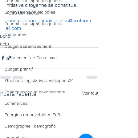
Conseil municipal des jeunes
initiative citoyenne se constitue. 
Commissions municipales
Nous contacter : 
ensemblepourdemain_salies@protonm
Conseil municipal des jeunes
ail.com
CM Jeunes
Bono
actu
Budget assainissement
Lotissement de Coulomme
Budget primitif
Elections législatives anticipées24
Espèce exotique envahissante
Voir tout
Posts récents
Commerces
Energies renouvelables EnR
Démographie | demografia
Inondations