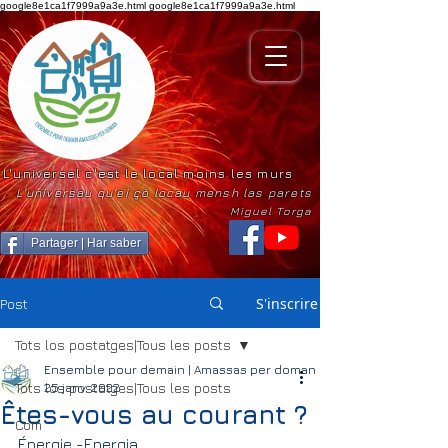
google8e1ca1f7999a9a3e.html
google8e1ca1f7999a9a3e.html
L'universel c'est le local moins les murs
L'universau qu'ei çò locau mensh las parets
Miguel Torga
Partager | Har saber
S'inscrire
Post
Tots los postatges|Tous les posts
Ensemble pour demain | Amassas per doman
Tots los postatges|Tous les posts
25 janv. 2022
Êtes-vous au courant ?
Com
Énergie -Energia