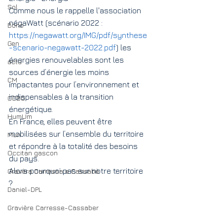
Sol
Comme nous le rappelle l'association 
négaWatt (scénario 2022 : 
Bono
https://negawatt.org/IMG/pdf/synthese
Gen
-scenario-negawatt-2022.pdf
) les 
énergies renouvelables sont les 
actu
sources d’énergie les moins 
CM
impactantes pour l’environnement et 
indispensables à la transition 
CCBG
énergétique. 
HumUm
En France, elles peuvent être 
mobilisées sur l’ensemble du territoire 
Mun
et répondre à la totalité des besoins 
Occitan gascon
du pays. 
Alors pourquoi pas sur notre territoire 
Gravèra Carressa e Cassabè
? 
Daniel-DPL
Gravière Carresse-Cassaber