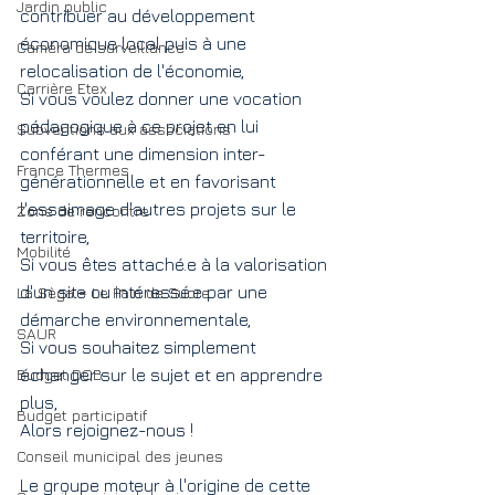
Jardin public
contribuer au développement 
économique local puis à une 
Caméra de surveillance
relocalisation de l'économie,
Carrière Etex
Si vous voulez donner une vocation 
pédagogique à ce projet en lui 
Subventions aux associations
conférant une dimension inter-
France Thermes
générationnelle et en favorisant 
l'essaimage d'autres projets sur le 
Zone de rencontre
territoire,
Mobilité
Si vous êtes attaché.e à la valorisation 
d'un site ou intéressé.e par une 
La Sèga = Le Pain de Sucre
démarche environnementale,
SAUR
Si vous souhaitez simplement 
Budget DOB
échanger sur le sujet et en apprendre 
plus,
Budget participatif
Alors rejoignez-nous !
Conseil municipal des jeunes
Le groupe moteur à l'origine de cette 