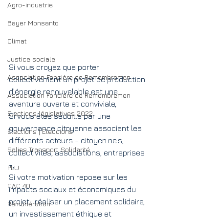
Agro-industrie
Bayer Monsanto
Climat
Justice sociale
Si vous croyez que porter 
Association Foncière de Remembremen
collectivement un projet de production 
d’énergie renouvelable est une 
Association Foncière de Remembremen
aventure ouverte et conviviale, 
Elections législatives 2022
Si vous êtes séduit.e par une 
gouvernance citoyenne associant les 
Elections | Eleccions
différents acteurs - citoyen.ne.s, 
Salies Transport Solidarité
collectivités, associations, entreprises 
-,
PLU
Si votre motivation repose sur les 
CAC 40
impacts sociaux et économiques du 
projet : réaliser un placement solidaire, 
Rémunération
un investissement éthique et 