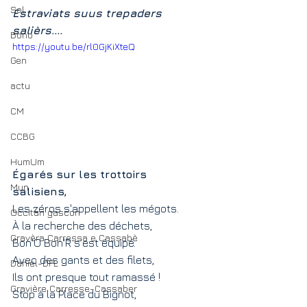
Sol
Estraviats suus trepaders 
salièrs....
Bono
https://youtu.be/rl0GjKiXteQ
Gen
actu
CM
CCBG
HumUm
Égarés sur les trottoirs 
Mun
salisiens, 
Les zéros s'appellent les mégots. 
Occitan gascon
À la recherche des déchets,
Gravèra Carressa e Cassabè
Bon'O Bon'R s'est équipé.
Avec des gants et des filets,
Daniel-DPL
Ils ont presque tout ramassé !
Gravière Carresse-Cassaber
Stop à la Place du Bignot,