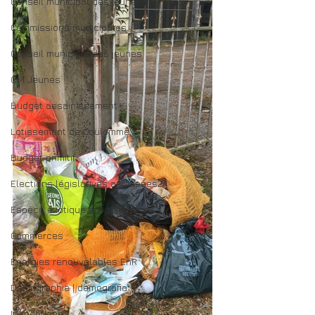
Conseil municipal des jeunes
Commissions municipales
Conseil municipal des jeunes
CM Jeunes
Budget assainissement
Lotissement de Coulomme
Budget primitif
Elections législatives anticipées24
Espèce exotique envahissante
Commerces
Energies renouvelables EnR
Démographie | demografia
Inondations