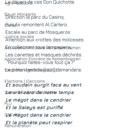
Le départ de ces Don Quichotte.
Agro-industrie
Bayer Monsanto
Direction le parc du Casino,
Puis ils remontent Al Cartero. 
Climat
Escale au parc de Mosqueros 
Justice sociale
Attention aux crottes des molosses.
En collectant tous les papiers,
Association Foncière de Remembremen
Les canettes et masques déchirés. 
Association Foncière de Remembremen
 "Pourquoi faites-vous tout ça ?"
Le piéton lambda (leur) demandera.
Elections législatives 2022
Elections | Eleccions
Et soudain surgit face au vent
Le vrai zéro de notre temps 
Salies Transport Solidarité
Le mégot dans le cendrier
PLU
Et le Saleys est purifié
CAC 40
Le mégot dans le cendrier 
Et la planète peut respirer 
Rémunération