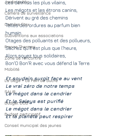
Jardin public
Les détritus les plus vilains,
Les mégots et les étrons canins, 
Caméra de surveillance
Dérivent au gré des chemins
Carrière Etex
Telles des ordures au parfum bien 
humain.
Subventions aux associations
Otages des polluants et des pollueurs,
France Thermes
Sachez qu'il est plus que l'heure,  
Alors soyez tous solidaires,
Zone de rencontre
Bon'O Bon'R avec vous défend la Terre.
Mobilité
Et soudain surgit face au vent
La Sèga = Le Pain de Sucre
Le vrai zéro de notre temps 
SAUR
Le mégot dans le cendrier
Et le Saleys est purifié
Budget DOB
Le mégot dans le cendrier 
Budget participatif
Et la planète peut respirer 
Conseil municipal des jeunes