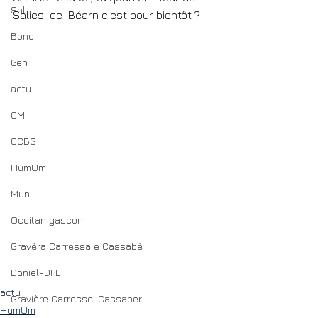
Sol
Salies-de-Béarn c'est pour bientôt ?
Bono
Gen
actu
CM
CCBG
HumUm
Mun
Occitan gascon
Gravèra Carressa e Cassabè
Daniel-DPL
actu
Gravière Carresse-Cassaber
HumUm