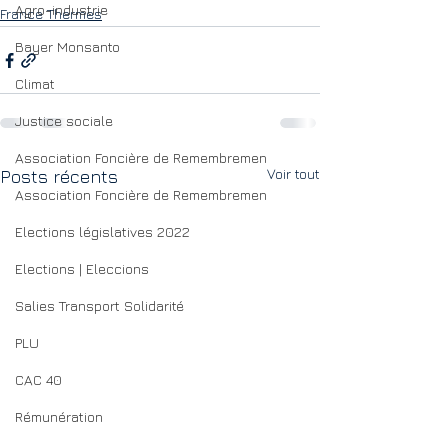
Agro-industrie
France Thermes
Bayer Monsanto
Climat
Justice sociale
Association Foncière de Remembremen
Voir tout
Posts récents
Association Foncière de Remembremen
Elections législatives 2022
Elections | Eleccions
Salies Transport Solidarité
PLU
CAC 40
Rémunération