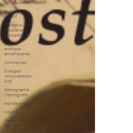
de Coulomme
Budget
primitif
Elections
législatives
anticipées24
Espèce
exotique
envahissante
Commerces
Energies
renouvelables
EnR
Démographie
| demografia
Inondations
Casino
Gestion des
déchets