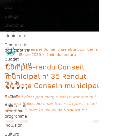
Eau
Saleys
Elections
municipales -
Municipaus
Démocratie
participative
Budget
Amassas per Doman Ensemble pour demain
principal CFU
18 nov. 2025
1 min de lecture
Voirie
Compte-rendu Conseil
Parc de
municipal n° 35 Rendut-
Mosqueros
compte Conselh municipau
E-CHO
Salies Unie
Houdini* n’est pas mort, c’est l’autocrate qui
programa
règne à Salies Son mantra : « Un point, c’est
programme
TOUT ! » Tumahús 1èr, rei de turalura ** *
inclusion
surnommé le roi des illusionnistes ** Entêté 1er,
Cultura
roi de la blague