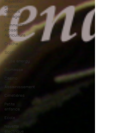
Prévention
gestion
déchets
ménagers
Commerce
Artisanat
Agriculture
Crèche
Scotts
Elyse energy
Biomasse
Casino
Assainissement
Cimetières
Petite
enfance
Ecole
Navette
électrique