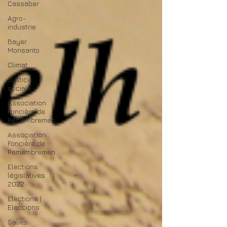
Cassaber
Agro-
industrie
Bayer
Monsanto
Climat
Justice
sociale
Association
Foncière de
Remembremen
Association
Foncière de
Remembremen
Elections
législatives
2022
Elections |
Eleccions
Salies