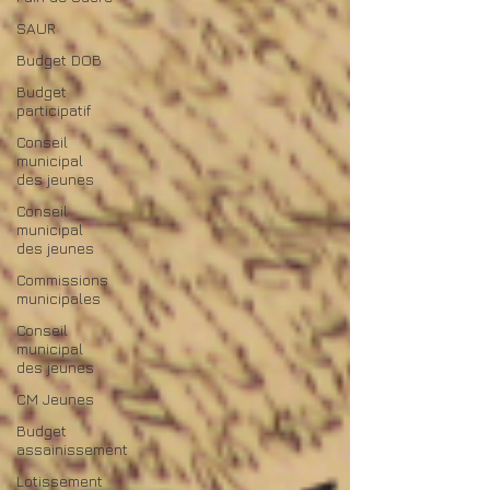
SAUR
Budget DOB
Budget
participatif
Conseil
municipal
des jeunes
Conseil
municipal
des jeunes
Commissions
municipales
Conseil
municipal
des jeunes
CM Jeunes
Budget
assainissement
Lotissement