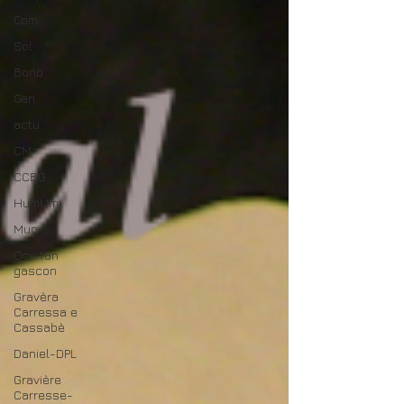
Com
Sol
Bono
Gen
actu
CM
CCBG
HumUm
Mun
Occitan
gascon
Gravèra
Carressa e
Cassabè
Daniel-DPL
Gravière
Carresse-